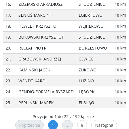
16.
ZDZIARSKI ARKADIUSZ
STUDZIENICE
10 km
17.
SENIUŚ MARCIN
EGIERTOWO
10 km
18.
HEWELT KRZYSZTOF
WEJHEROWO
10 km
19.
BUKOWSKI KRZYSZTOF
STUDZIENICE
10 km
20.
RECLAF PIOTR
BORZESTOWO
10 km
21.
GRABOWSKI ANDRZEJ
CEWICE
10 km
22.
KAMIŃSKI JACEK
ŻUKOWO
10 km
23.
WENDT KAROL
LUZINO
10 km
24.
GENDIG-FORMELA RYSZARD
LĘBORK
10 km
25.
PEPLIŃSKI MAREK
ELBLĄG
10 km -
Pozycje od 1 do 25 z 192 łącznie
Poprzednia
1
…
8
Następna