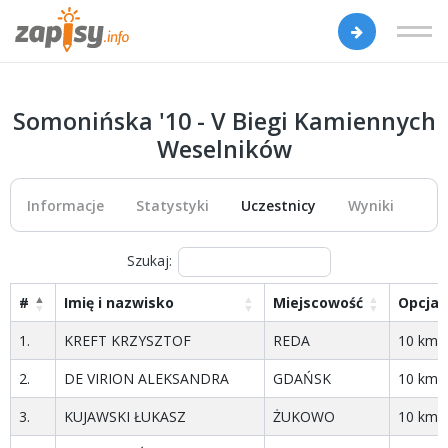
Somonińska '10 - V Biegi Kamiennych
Weselników
Informacje
Statystyki
Uczestnicy
Wyniki
Szukaj:
#
Imię i nazwisko
Miejscowość
Opcja
1.
KREFT KRZYSZTOF
REDA
10 km
2.
DE VIRION ALEKSANDRA
GDAŃSK
10 km
3.
KUJAWSKI ŁUKASZ
ŻUKOWO
10 km