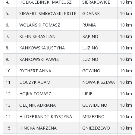
4.
HOLK-ŁEBIŃSKI MATEUSZ
SIERAKOWICE
10 km -
5.
SIEWERT-SMIGOWSKI PIOTR
GDAŃSK
10 km
6.
WOLAŃSKI TOMASZ
RUMIA
10 km
7.
KLEIN SEBASTIAN
KĄPINO
10 km
8.
KANKOWSKA JUSTYNA
LUZINO
10 km
9.
KANKOWSKI PAWEŁ
LUZINO
10 km
10.
RYCHERT ANNA
GOWINO
10 km
11.
DOCZYK ADAM
NOWA KISZEWA
10 km
12.
HOJKA TOMASZ
LIPIE
10 km
13.
OLEJNIK ADRIANA
GOWIDLINO
10 km
14.
HILDEBRANDT KRYSTYNA
MRZEZINO
10 km
15.
HINCKA MARZENA
GNIEŻDŻEWO
10 km