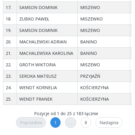
17.
SAMSON DOMINIK
MISZEWO
m
18.
ZUBKO PAWEŁ
MISZEWKO
h
19.
SAMSON DOMINIK
MISZEWO
m
20.
MACHALEWSKI ADRIAN
BANINO
m
21.
MACHALEWSKA KAROLINA
BANINO
m
22.
GROTH WIKTORIA
MISZEWO
m
23.
SEROKA MATEUSZ
PRZYJAŹŃ
m
24.
WENDT KORNELIA
KOŚCIERZYNA
p
25.
WENDT FRANEK
KOŚCIERZYNA
p
Pozycje od 1 do 25 z 183 łącznie
Poprzednia
1
…
8
Następna