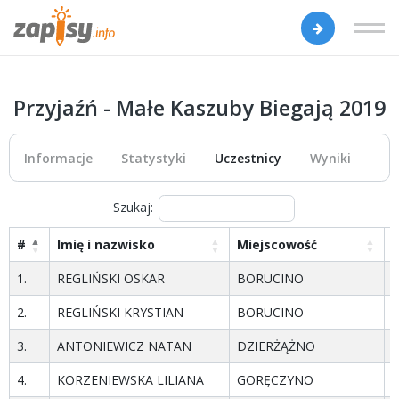
Przyjaźń - Małe Kaszuby Biegają 2019
Informacje
Statystyki
Uczestnicy
Wyniki
Szukaj:
#
Imię i nazwisko
Miejscowość
1.
REGLIŃSKI OSKAR
BORUCINO
p
2.
REGLIŃSKI KRYSTIAN
BORUCINO
h
3.
ANTONIEWICZ NATAN
DZIERŻĄŻNO
p
4.
KORZENIEWSKA LILIANA
GORĘCZYNO
p