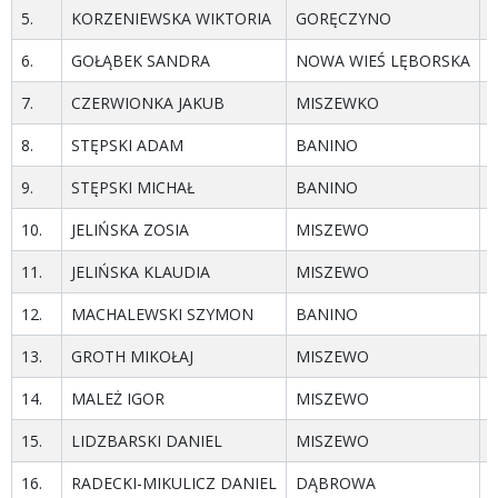
5.
KORZENIEWSKA WIKTORIA
GORĘCZYNO
p
6.
GOŁĄBEK SANDRA
NOWA WIEŚ LĘBORSKA
p
7.
CZERWIONKA JAKUB
MISZEWKO
m
8.
STĘPSKI ADAM
BANINO
m
9.
STĘPSKI MICHAŁ
BANINO
m
10.
JELIŃSKA ZOSIA
MISZEWO
m
11.
JELIŃSKA KLAUDIA
MISZEWO
m
12.
MACHALEWSKI SZYMON
BANINO
m
13.
GROTH MIKOŁAJ
MISZEWO
m
14.
MALEŻ IGOR
MISZEWO
m
15.
LIDZBARSKI DANIEL
MISZEWO
h
16.
RADECKI-MIKULICZ DANIEL
DĄBROWA
m