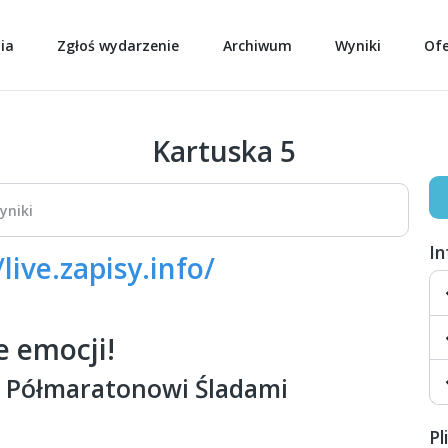
ia
Zgłoś wydarzenie
Archiwum
Wyniki
Of
Kartuska 5
yniki
I
/live.zapisy.info/
ne emocji!
a Półmaratonowi Śladami
Pl