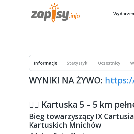
Wydarzen
Informacje
Statystyki
Uczestnicy
W
WYNIKI NA ŻYWO:
https:/
🏃‍♂️ Kartuska 5 – 5 km peł
Bieg towarzyszący IX Cartusi
Kartuskich Mnichów