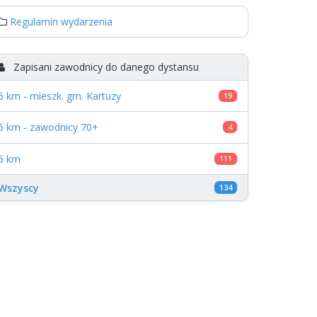
Regulamin wydarzenia
Zapisani zawodnicy do danego dystansu
5 km - mieszk. gm. Kartuzy
19
5 km - zawodnicy 70+
4
5 km
111
Wszyscy
134