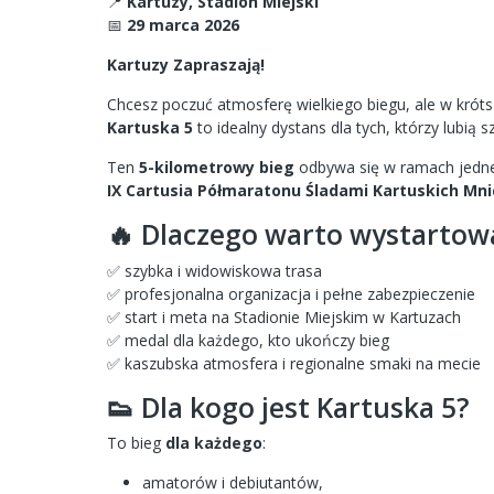
📍
Kartuzy, Stadion Miejski
📅
29 marca 2026
Kartuzy Zapraszają!
Chcesz poczuć atmosferę wielkiego biegu, ale w kró
Kartuska 5
to idealny dystans dla tych, którzy lubią
Ten
5-kilometrowy bieg
odbywa się w ramach jedne
IX Cartusia Półmaratonu Śladami Kartuskich Mn
🔥 Dlaczego warto wystartowa
✅ szybka i widowiskowa trasa
✅ profesjonalna organizacja i pełne zabezpieczenie
✅ start i meta na Stadionie Miejskim w Kartuzach
✅ medal dla każdego, kto ukończy bieg
✅ kaszubska atmosfera i regionalne smaki na mecie
👟 Dla kogo jest Kartuska 5?
To bieg
dla każdego
:
amatorów i debiutantów,