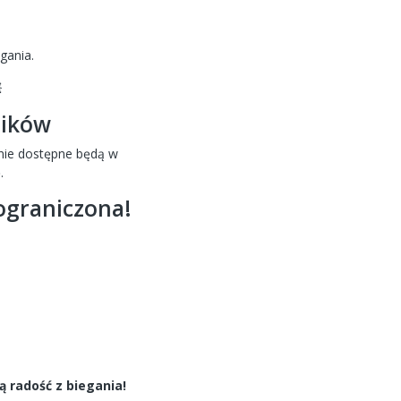
gania.

ników
lnie dostępne będą w
)
.
 ograniczona!
ą radość z biegania!