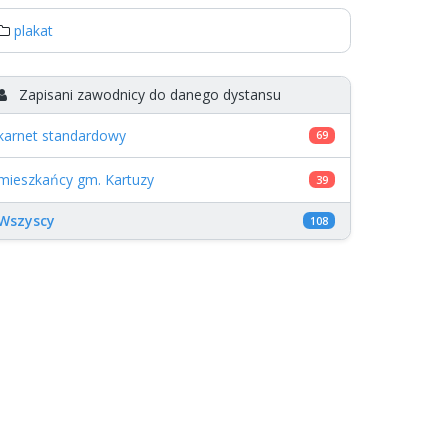
plakat
Zapisani zawodnicy do danego dystansu
karnet standardowy
69
mieszkańcy gm. Kartuzy
39
Wszyscy
108