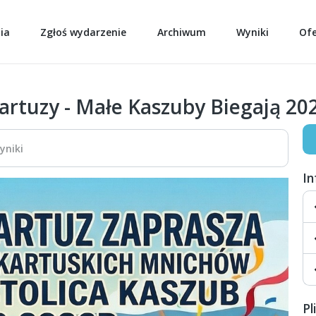
ia
Zgłoś wydarzenie
Archiwum
Wyniki
Of
artuzy - Małe Kaszuby Biegają 20
yniki
I
Pl