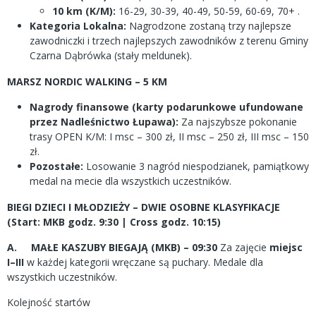
10 km (K/M):
16-29, 30-39, 40-49, 50-59, 60-69, 70+ .
Kategoria Lokalna:
Nagrodzone zostaną trzy najlepsze
zawodniczki i trzech najlepszych zawodników z terenu Gminy
Czarna Dąbrówka (stały meldunek).
MARSZ NORDIC WALKING – 5 KM
Nagrody finansowe (karty podarunkowe ufundowane
przez Nadleśnictwo Łupawa):
Za najszybsze pokonanie
trasy OPEN K/M: I msc – 300 zł, II msc – 250 zł, III msc – 150
zł.
Pozostałe:
Losowanie 3 nagród niespodzianek, pamiątkowy
medal na mecie dla wszystkich uczestników.
BIEGI DZIECI I MŁODZIEŻY – DWIE OSOBNE KLASYFIKACJE
(Start: MKB godz. 9:30 | Cross godz. 10:15)
A. MAŁE KASZUBY BIEGAJĄ (MKB) – 09:30
Za zajęcie
miejsc
I–III
w każdej kategorii wręczane są puchary. Medale dla
wszystkich uczestników.
Kolejność startów