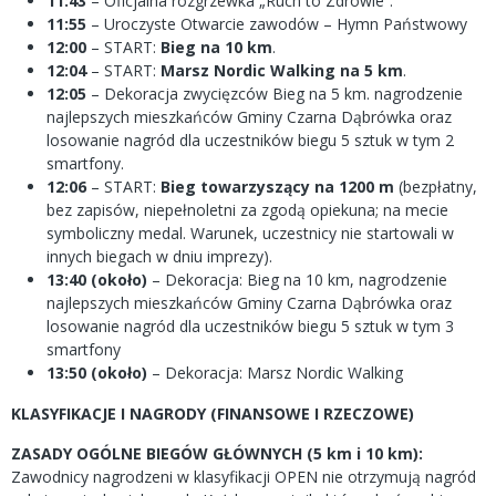
11:43
– Oficjalna rozgrzewka „Ruch to Zdrowie”.
11:55
– Uroczyste Otwarcie zawodów – Hymn Państwowy
12:00
– START:
Bieg na 10 km
.
12:04
– START:
Marsz Nordic Walking na 5 km
.
12:05
– Dekoracja zwycięzców Bieg na 5 km. nagrodzenie
najlepszych mieszkańców Gminy Czarna Dąbrówka oraz
losowanie nagród dla uczestników biegu 5 sztuk w tym 2
smartfony.
12:06
– START:
Bieg towarzyszący na 1200 m
(bezpłatny,
bez zapisów, niepełnoletni za zgodą opiekuna; na mecie
symboliczny medal. Warunek, uczestnicy nie startowali w
innych biegach w dniu imprezy).
13:40 (około)
– Dekoracja: Bieg na 10 km, nagrodzenie
najlepszych mieszkańców Gminy Czarna Dąbrówka oraz
losowanie nagród dla uczestników biegu 5 sztuk w tym 3
smartfony
13:50 (około)
– Dekoracja: Marsz Nordic Walking
KLASYFIKACJE I NAGRODY (FINANSOWE I RZECZOWE)
ZASADY OGÓLNE BIEGÓW GŁÓWNYCH (5 km i 10 km):
Zawodnicy nagrodzeni w klasyfikacji OPEN nie otrzymują nagród