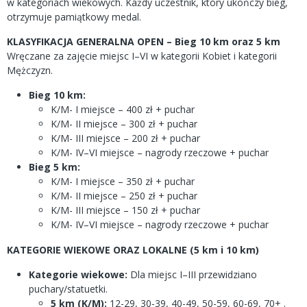
w kategoriach wiekowych. Każdy uczestnik, który ukończy bieg,
otrzymuje pamiątkowy medal.
KLASYFIKACJA GENERALNA OPEN – Bieg 10 km oraz 5 km
Wręczane za zajęcie miejsc I–VI w kategorii Kobiet i kategorii
Mężczyzn.
Bieg 10 km:
K/M- I miejsce – 400 zł + puchar
K/M- II miejsce – 300 zł + puchar
K/M- III miejsce – 200 zł + puchar
K/M- IV–VI miejsce – nagrody rzeczowe + puchar
Bieg 5 km:
K/M- I miejsce – 350 zł + puchar
K/M- II miejsce – 250 zł + puchar
K/M- III miejsce – 150 zł + puchar
K/M- IV–VI miejsce – nagrody rzeczowe + puchar
KATEGORIE WIEKOWE ORAZ LOKALNE (5 km i 10 km)
Kategorie wiekowe:
Dla miejsc I–III przewidziano
puchary/statuetki.
5 km (K/M):
12-29, 30-39, 40-49, 50-59, 60-69, 70+ .