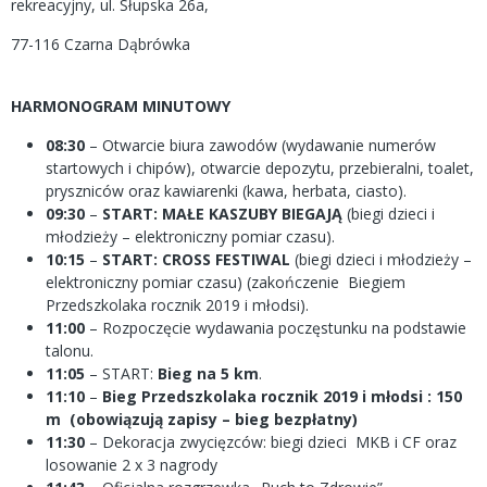
rekreacyjny, ul. Słupska 26a,
77-116 Czarna Dąbrówka
HARMONOGRAM MINUTOWY
08:30
– Otwarcie biura zawodów (wydawanie numerów
startowych i chipów), otwarcie depozytu, przebieralni, toalet,
pryszniców oraz kawiarenki (kawa, herbata, ciasto).
09:30
–
START: MAŁE KASZUBY BIEGAJĄ
(biegi dzieci i
młodzieży – elektroniczny pomiar czasu).
10:15
–
START: CROSS FESTIWAL
(biegi dzieci i młodzieży –
elektroniczny pomiar czasu) (zakończenie Biegiem
Przedszkolaka rocznik 2019 i młodsi).
11:00
– Rozpoczęcie wydawania poczęstunku na podstawie
talonu.
11:05
– START:
Bieg na 5 km
.
11:10
–
Bieg Przedszkolaka rocznik 2019 i młodsi : 150
m (obowiązują zapisy – bieg bezpłatny)
11:30
– Dekoracja zwycięzców: biegi dzieci MKB i CF oraz
losowanie 2 x 3 nagrody