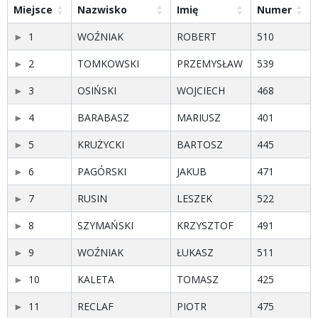
Miejsce
Nazwisko
Imię
Numer
1
WOŹNIAK
ROBERT
510
2
TOMKOWSKI
PRZEMYSŁAW
539
3
OSIŃSKI
WOJCIECH
468
4
BARABASZ
MARIUSZ
401
5
KRUŻYCKI
BARTOSZ
445
6
PAGÓRSKI
JAKUB
471
7
RUSIN
LESZEK
522
8
SZYMAŃSKI
KRZYSZTOF
491
9
WOŹNIAK
ŁUKASZ
511
10
KALETA
TOMASZ
425
11
RECLAF
PIOTR
475