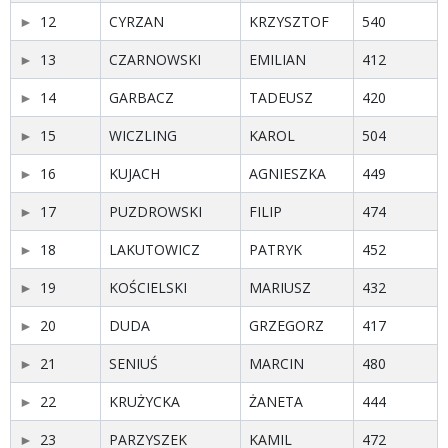
12
CYRZAN
KRZYSZTOF
540
13
CZARNOWSKI
EMILIAN
412
14
GARBACZ
TADEUSZ
420
15
WICZLING
KAROL
504
16
KUJACH
AGNIESZKA
449
17
PUZDROWSKI
FILIP
474
18
LAKUTOWICZ
PATRYK
452
19
KOŚCIELSKI
MARIUSZ
432
20
DUDA
GRZEGORZ
417
21
SENIUŚ
MARCIN
480
22
KRUŻYCKA
ŻANETA
444
23
PARZYSZEK
KAMIL
472