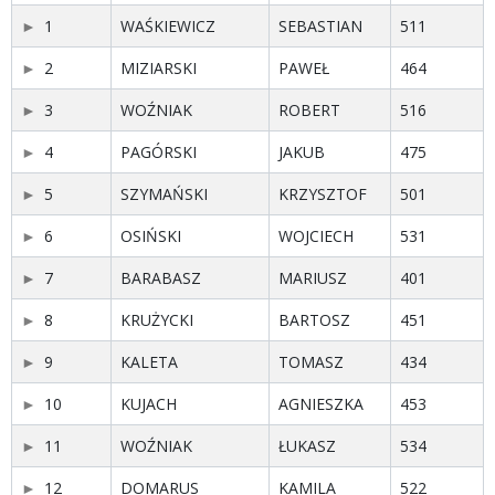
1
WAŚKIEWICZ
SEBASTIAN
511
2
MIZIARSKI
PAWEŁ
464
3
WOŹNIAK
ROBERT
516
4
PAGÓRSKI
JAKUB
475
5
SZYMAŃSKI
KRZYSZTOF
501
6
OSIŃSKI
WOJCIECH
531
7
BARABASZ
MARIUSZ
401
8
KRUŻYCKI
BARTOSZ
451
9
KALETA
TOMASZ
434
10
KUJACH
AGNIESZKA
453
11
WOŹNIAK
ŁUKASZ
534
12
DOMARUS
KAMILA
522