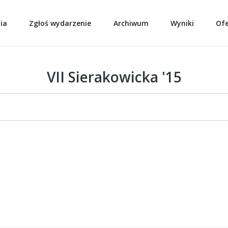
ia
Zgłoś wydarzenie
Archiwum
Wyniki
Of
VII Sierakowicka '15