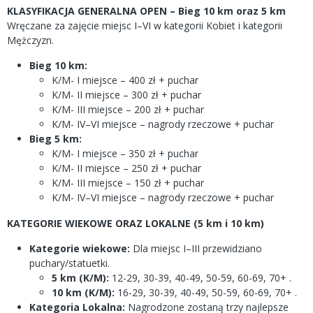
KLASYFIKACJA GENERALNA OPEN – Bieg 10 km oraz 5 km
Wręczane za zajęcie miejsc I–VI w kategorii Kobiet i kategorii
Mężczyzn.
Bieg 10 km:
K/M- I miejsce – 400 zł + puchar
K/M- II miejsce – 300 zł + puchar
K/M- III miejsce – 200 zł + puchar
K/M- IV–VI miejsce – nagrody rzeczowe + puchar
Bieg 5 km:
K/M- I miejsce – 350 zł + puchar
K/M- II miejsce – 250 zł + puchar
K/M- III miejsce – 150 zł + puchar
K/M- IV–VI miejsce – nagrody rzeczowe + puchar
KATEGORIE WIEKOWE ORAZ LOKALNE (5 km i 10 km)
Kategorie wiekowe:
Dla miejsc I–III przewidziano
puchary/statuetki.
5 km (K/M):
12-29, 30-39, 40-49, 50-59, 60-69, 70+ .
10 km (K/M):
16-29, 30-39, 40-49, 50-59, 60-69, 70+ .
Kategoria Lokalna:
Nagrodzone zostaną trzy najlepsze