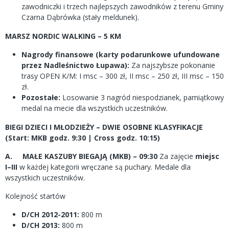
zawodniczki i trzech najlepszych zawodników z terenu Gminy
Czarna Dąbrówka (stały meldunek).
MARSZ NORDIC WALKING – 5 KM
Nagrody finansowe (karty podarunkowe ufundowane
przez Nadleśnictwo Łupawa):
Za najszybsze pokonanie
trasy OPEN K/M: I msc – 300 zł, II msc – 250 zł, III msc – 150
zł.
Pozostałe:
Losowanie 3 nagród niespodzianek, pamiątkowy
medal na mecie dla wszystkich uczestników.
BIEGI DZIECI I MŁODZIEŻY – DWIE OSOBNE KLASYFIKACJE
(Start: MKB godz. 9:30 | Cross godz. 10:15)
A. MAŁE KASZUBY BIEGAJĄ (MKB) – 09:30
Za zajęcie
miejsc
I–III
w każdej kategorii wręczane są puchary. Medale dla
wszystkich uczestników.
Kolejność startów
D/CH 2012-2011:
800 m
D/CH 2013:
800 m