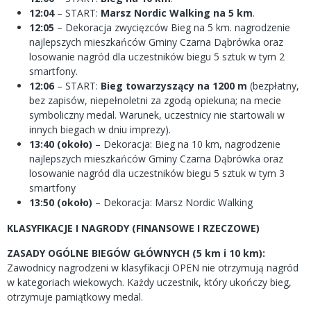
12:04
– START:
Marsz Nordic Walking na 5 km
.
12:05
– Dekoracja zwycięzców Bieg na 5 km. nagrodzenie
najlepszych mieszkańców Gminy Czarna Dąbrówka oraz
losowanie nagród dla uczestników biegu 5 sztuk w tym 2
smartfony.
12:06
– START:
Bieg towarzyszący na 1200 m
(bezpłatny,
bez zapisów, niepełnoletni za zgodą opiekuna; na mecie
symboliczny medal. Warunek, uczestnicy nie startowali w
innych biegach w dniu imprezy).
13:40 (około)
– Dekoracja: Bieg na 10 km, nagrodzenie
najlepszych mieszkańców Gminy Czarna Dąbrówka oraz
losowanie nagród dla uczestników biegu 5 sztuk w tym 3
smartfony
13:50 (około)
– Dekoracja: Marsz Nordic Walking
KLASYFIKACJE I NAGRODY (FINANSOWE I RZECZOWE)
ZASADY OGÓLNE BIEGÓW GŁÓWNYCH (5 km i 10 km):
Zawodnicy nagrodzeni w klasyfikacji OPEN nie otrzymują nagród
w kategoriach wiekowych. Każdy uczestnik, który ukończy bieg,
otrzymuje pamiątkowy medal.