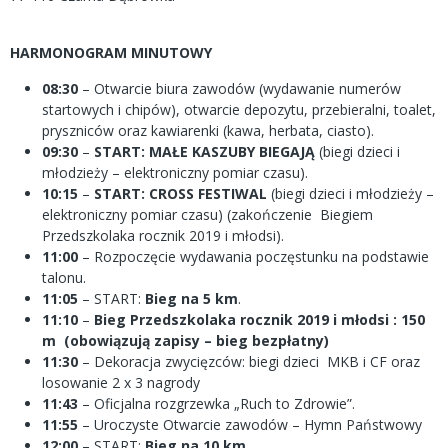
HARMONOGRAM MINUTOWY
08:30
– Otwarcie biura zawodów (wydawanie numerów
startowych i chipów), otwarcie depozytu, przebieralni, toalet,
pryszniców oraz kawiarenki (kawa, herbata, ciasto).
09:30
–
START: MAŁE KASZUBY BIEGAJĄ
(biegi dzieci i
młodzieży – elektroniczny pomiar czasu).
10:15
–
START: CROSS FESTIWAL
(biegi dzieci i młodzieży –
elektroniczny pomiar czasu) (zakończenie Biegiem
Przedszkolaka rocznik 2019 i młodsi).
11:00
– Rozpoczęcie wydawania poczęstunku na podstawie
talonu.
11:05
– START:
Bieg na 5 km
.
11:10
–
Bieg Przedszkolaka rocznik 2019 i młodsi : 150
m (obowiązują zapisy – bieg bezpłatny)
11:30
– Dekoracja zwycięzców: biegi dzieci MKB i CF oraz
losowanie 2 x 3 nagrody
11:43
– Oficjalna rozgrzewka „Ruch to Zdrowie”.
11:55
– Uroczyste Otwarcie zawodów – Hymn Państwowy
12:00
– START:
Bieg na 10 km
.