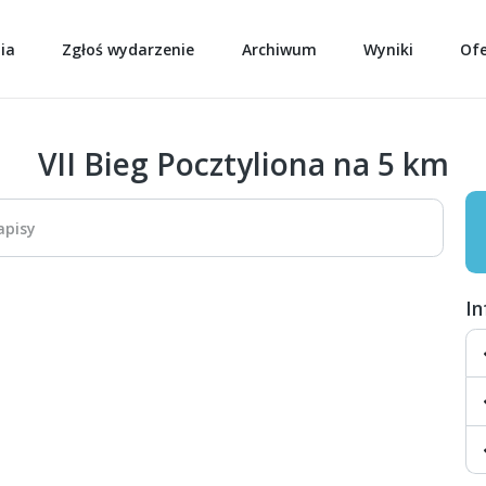
ia
Zgłoś wydarzenie
Archiwum
Wyniki
Of
VII Bieg Pocztyliona na 5 km
apisy
I