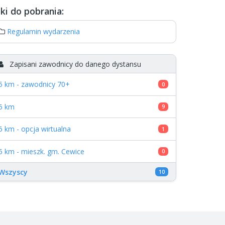
iki do pobrania:
Regulamin wydarzenia
Zapisani zawodnicy do danego dystansu
5 km - zawodnicy 70+
0
5 km
9
5 km - opcja wirtualna
1
5 km - mieszk. gm. Cewice
0
Wszyscy
10