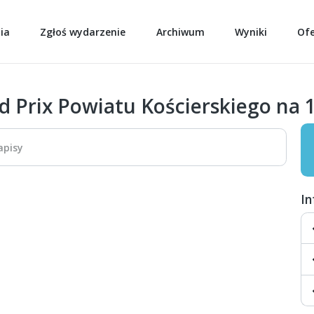
ia
Zgłoś wydarzenie
Archiwum
Wyniki
Of
d Prix Powiatu Kościerskiego na 
apisy
I