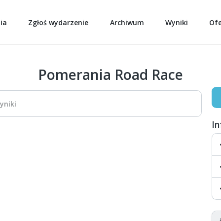
ia
Zgłoś wydarzenie
Archiwum
Wyniki
Of
Pomerania Road Race
yniki
I