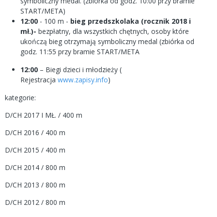
symboliczny medal. (zbiórka od godz. 10:00 przy bramie
START/META)
12:00
- 100 m -
bieg przedszkolaka (rocznik 2018 i
mł.)-
bezpłatny, dla wszystkich chętnych, osoby które
ukończą bieg otrzymają symboliczny medal (zbiórka od
godz. 11:55 przy bramie START/META
12:00
– Biegi dzieci i młodzieży (
Rejestracja
www.zapisy.info
)
kategorie:
D/CH 2017 I MŁ. / 400 m
D/CH 2016 / 400 m
D/CH 2015 / 400 m
D/CH 2014 / 800 m
D/CH 2013 / 800 m
D/CH 2012 / 800 m