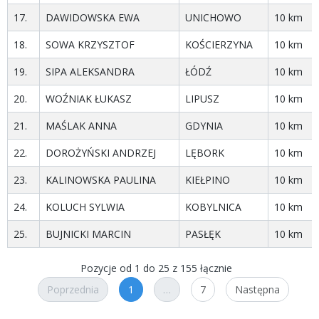
17.
DAWIDOWSKA EWA
UNICHOWO
10 km
18.
SOWA KRZYSZTOF
KOŚCIERZYNA
10 km
19.
SIPA ALEKSANDRA
ŁÓDŹ
10 km
20.
WOŹNIAK ŁUKASZ
LIPUSZ
10 km
21.
MAŚLAK ANNA
GDYNIA
10 km
22.
DOROŻYŃSKI ANDRZEJ
LĘBORK
10 km
23.
KALINOWSKA PAULINA
KIEŁPINO
10 km
24.
KOLUCH SYLWIA
KOBYLNICA
10 km
25.
BUJNICKI MARCIN
PASŁĘK
10 km
Pozycje od 1 do 25 z 155 łącznie
Poprzednia
1
…
7
Następna