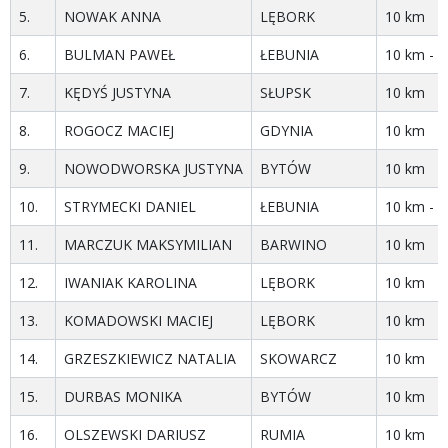
5.
NOWAK ANNA
LĘBORK
10 km
6.
BULMAN PAWEŁ
ŁEBUNIA
10 km - m
7.
KĘDYŚ JUSTYNA
SŁUPSK
10 km
8.
ROGOCZ MACIEJ
GDYNIA
10 km
9.
NOWODWORSKA JUSTYNA
BYTÓW
10 km
10.
STRYMECKI DANIEL
ŁEBUNIA
10 km - m
11.
MARCZUK MAKSYMILIAN
BARWINO
10 km
12.
IWANIAK KAROLINA
LĘBORK
10 km
13.
KOMADOWSKI MACIEJ
LĘBORK
10 km
14.
GRZESZKIEWICZ NATALIA
SKOWARCZ
10 km
15.
DURBAS MONIKA
BYTÓW
10 km
16.
OLSZEWSKI DARIUSZ
RUMIA
10 km