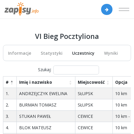
VI Bieg Pocztyliona
Informacje
Statystyki
Uczestnicy
Wyniki
Szukaj:
#
Imię i nazwisko
Miejscowość
Opcja
1.
ANDRZEJCZYK EWELINA
SŁUPSK
10 km
2.
BURMAN TOMASZ
SŁUPSK
10 km
3.
STUKAN PAWEŁ
CEWICE
10 km - m
4.
BLOK MATEUSZ
CEWICE
10 km