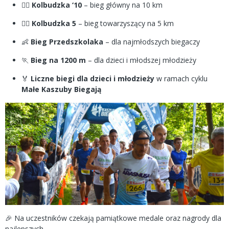
🏃‍♂️
Kolbudzka ‘10
– bieg główny na 10 km
🏃‍♀️
Kolbudzka 5
– bieg towarzyszący na 5 km
👶
Bieg Przedszkolaka
– dla najmłodszych biegaczy
🏃
Bieg na 1200 m
– dla dzieci i młodszej młodzieży
🏅
Liczne biegi dla dzieci i młodzieży
w ramach cyklu
Małe Kaszuby Biegają
🎉 Na uczestników czekają pamiątkowe medale oraz nagrody dla
najlepszych.