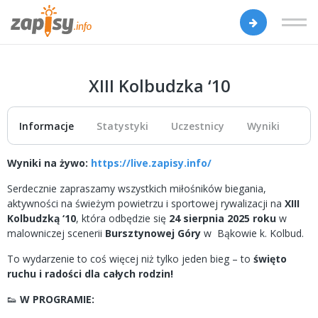
XIII Kolbudzka ‘10
Informacje
Statystyki
Uczestnicy
Wyniki
Wyniki na żywo:
https://live.zapisy.info/
Serdecznie zapraszamy wszystkich miłośników biegania,
aktywności na świeżym powietrzu i sportowej rywalizacji na
XIII
Kolbudzką ‘10
, która odbędzie się
24 sierpnia 2025 roku
w
malowniczej scenerii
Bursztynowej Góry
w Bąkowie k. Kolbud.
To wydarzenie to coś więcej niż tylko jeden bieg – to
święto
ruchu i radości dla całych rodzin!
👟
W PROGRAMIE: