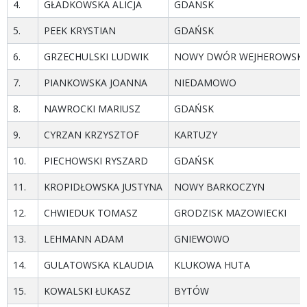
4.
GŁADKOWSKA ALICJA
GDANSK
5.
PEEK KRYSTIAN
GDAŃSK
6.
GRZECHULSKI LUDWIK
NOWY DWÓR WEJHEROWSKI
7.
PIANKOWSKA JOANNA
NIEDAMOWO
8.
NAWROCKI MARIUSZ
GDAŃSK
9.
CYRZAN KRZYSZTOF
KARTUZY
10.
PIECHOWSKI RYSZARD
GDAŃSK
11.
KROPIDŁOWSKA JUSTYNA
NOWY BARKOCZYN
12.
CHWIEDUK TOMASZ
GRODZISK MAZOWIECKI
13.
LEHMANN ADAM
GNIEWOWO
14.
GULATOWSKA KLAUDIA
KLUKOWA HUTA
15.
KOWALSKI ŁUKASZ
BYTÓW