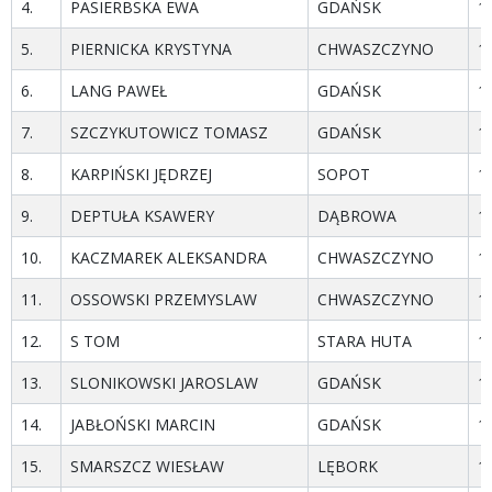
4.
PASIERBSKA EWA
GDAŃSK
1
5.
PIERNICKA KRYSTYNA
CHWASZCZYNO
1
6.
LANG PAWEŁ
GDAŃSK
1
7.
SZCZYKUTOWICZ TOMASZ
GDAŃSK
1
8.
KARPIŃSKI JĘDRZEJ
SOPOT
1
9.
DEPTUŁA KSAWERY
DĄBROWA
1
10.
KACZMAREK ALEKSANDRA
CHWASZCZYNO
1
11.
OSSOWSKI PRZEMYSLAW
CHWASZCZYNO
1
12.
S TOM
STARA HUTA
1
13.
SLONIKOWSKI JAROSLAW
GDAŃSK
1
14.
JABŁOŃSKI MARCIN
GDAŃSK
1
15.
SMARSZCZ WIESŁAW
LĘBORK
1