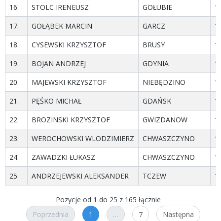
16.
STOLC IRENEUSZ
GOŁUBIE
1
17.
GOŁĄBEK MARCIN
GARCZ
1
18.
CYSEWSKI KRZYSZTOF
BRUSY
1
19.
BOJAN ANDRZEJ
GDYNIA
1
20.
MAJEWSKI KRZYSZTOF
NIEBĘDZINO
1
21.
PĘŚKO MICHAŁ
GDAŃSK
1
22.
BROZINSKI KRZYSZTOF
GWIZDANOW
1
23.
WEROCHOWSKI WLODZIMIERZ
CHWASZCZYNO
1
24.
ZAWADZKI ŁUKASZ
CHWASZCZYNO
1
25.
ANDRZEJEWSKI ALEKSANDER
TCZEW
1
Pozycje od 1 do 25 z 165 łącznie
Poprzednia
1
…
7
Następna