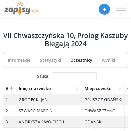
VII Chwaszczyńska 10, Prolog Kaszuby
Biegają 2024
Informacje
Statystyki
Uczestnicy
Wyniki
Szukaj:
#
Imię i nazwisko
Miejscowość
O
1.
GRODECKI JAN
PRUSZCZ GDAŃSKI
1
2.
SZWARC MARCIN
CHWASZCZYNO
1
3.
ANDRYSZAK WOJCIECH
GDAŃSK
1