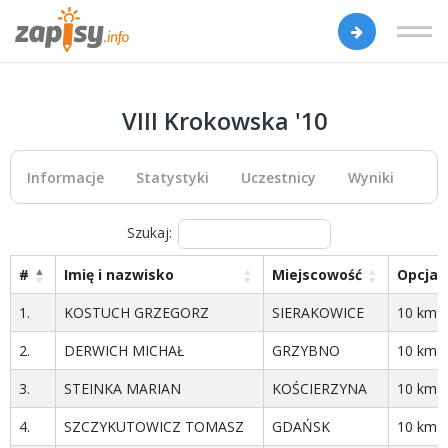
VIII Krokowska '10
Informacje
Statystyki
Uczestnicy
Wyniki
Szukaj:
#
Imię i nazwisko
Miejscowość
Opcja
1.
KOSTUCH GRZEGORZ
SIERAKOWICE
10 km
2.
DERWICH MICHAŁ
GRZYBNO
10 km
3.
STEINKA MARIAN
KOŚCIERZYNA
10 km
4.
SZCZYKUTOWICZ TOMASZ
GDAŃSK
10 km