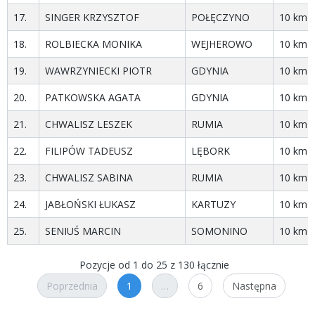
17.
SINGER KRZYSZTOF
POŁĘCZYNO
10 km
18.
ROLBIECKA MONIKA
WEJHEROWO
10 km
19.
WAWRZYNIECKI PIOTR
GDYNIA
10 km
20.
PATKOWSKA AGATA
GDYNIA
10 km
21.
CHWALISZ LESZEK
RUMIA
10 km
22.
FILIPÓW TADEUSZ
LĘBORK
10 km
23.
CHWALISZ SABINA
RUMIA
10 km
24.
JABŁOŃSKI ŁUKASZ
KARTUZY
10 km
25.
SENIUŚ MARCIN
SOMONINO
10 km
Pozycje od 1 do 25 z 130 łącznie
Poprzednia
1
…
6
Następna