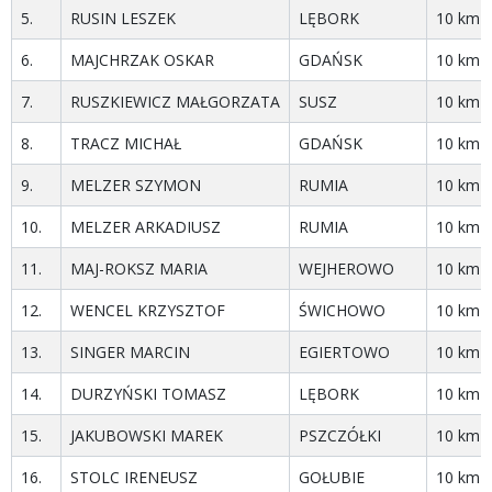
5.
RUSIN LESZEK
LĘBORK
10 km
6.
MAJCHRZAK OSKAR
GDAŃSK
10 km
7.
RUSZKIEWICZ MAŁGORZATA
SUSZ
10 km
8.
TRACZ MICHAŁ
GDAŃSK
10 km
9.
MELZER SZYMON
RUMIA
10 km
10.
MELZER ARKADIUSZ
RUMIA
10 km
11.
MAJ-ROKSZ MARIA
WEJHEROWO
10 km
12.
WENCEL KRZYSZTOF
ŚWICHOWO
10 km
13.
SINGER MARCIN
EGIERTOWO
10 km
14.
DURZYŃSKI TOMASZ
LĘBORK
10 km
15.
JAKUBOWSKI MAREK
PSZCZÓŁKI
10 km
16.
STOLC IRENEUSZ
GOŁUBIE
10 km