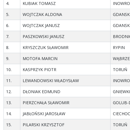
4.
KUBIAK TOMASZ
INOWRO
5.
WOJTCZAK ALDONA
GDANSK
6.
WOJTCZAK JANUSZ
GDANSK
7.
PASZKOWSKI JANUSZ
BRODNI
8.
KRYSZCZUK SŁAWOMIR
RYPIN
9.
MOTOFA MARCIN
WĄBRZE
10.
KASPRZYK PIOTR
TORUŃ
11.
LEWANDOWSKI WŁADYSŁAW
INOWRO
12.
DŁONIAK EDMUND
GNIEW
13.
PIERZCHAŁA SŁAWOMIR
GOLUB-
14.
JABŁOŃSKI JAROSŁAW
CIECHOC
15.
PILARSKI KRZYSZTOF
TORUŃ