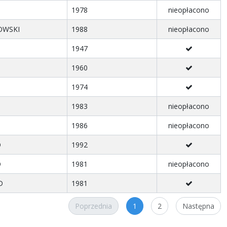
1978
nieopłacono
OWSKI
1988
nieopłacono
1947
1960
1974
1983
nieopłacono
1986
nieopłacono
O
1992
O
1981
nieopłacono
D
1981
Poprzednia
1
2
Następna