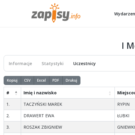
Wydarzen
I M
Informacje
Statystyki
Uczestnicy
Kopiuj
CSV
Excel
PDF
Drukuj
#
Imię i nazwisko
Miejsco
1.
TACZYŃSKI MAREK
RYPIN
2.
DRAWERT EWA
ŁUBKI
3.
ROSZAK ZBIGNIEW
GNIEW