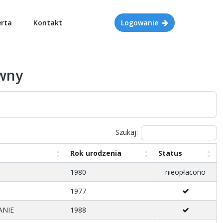
erta
Kontakt
Logowanie
ówny
Szukaj:
Rok urodzenia
Status
1980
nieopłacono
1977
ANIE
1988