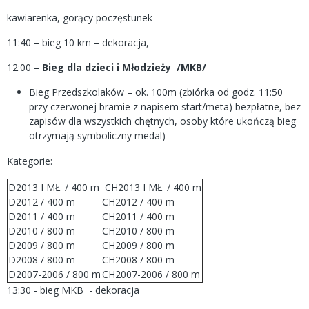
kawiarenka, gorący poczęstunek
11:40 – bieg 10 km – dekoracja,
12:00 –
Bieg dla dzieci i Młodzieży /MKB/
Bieg Przedszkolaków – ok. 100m (zbiórka od godz. 11:50
przy czerwonej bramie z napisem start/meta) bezpłatne, bez
zapisów dla wszystkich chętnych, osoby które ukończą bieg
otrzymają symboliczny medal)
Kategorie:
D2013 I MŁ. / 400 m
CH2013 I MŁ. / 400 m
D2012 / 400 m
CH2012 / 400 m
D2011 / 400 m
CH2011 / 400 m
D2010 / 800 m
CH2010 / 800 m
D2009 / 800 m
CH2009 / 800 m
D2008 / 800 m
CH2008 / 800 m
D2007-2006 / 800 m
CH2007-2006 / 800 m
13:30 - bieg MKB - dekoracja