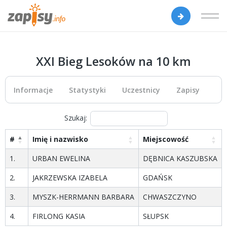
XXI Bieg Lesoków na 10 km
Informacje
Statystyki
Uczestnicy
Zapisy
Szukaj:
#
Imię i nazwisko
Miejscowość
1.
URBAN EWELINA
DĘBNICA KASZUBSKA
2.
JAKRZEWSKA IZABELA
GDAŃSK
3.
MYSZK-HERRMANN BARBARA
CHWASZCZYNO
4.
FIRLONG KASIA
SŁUPSK